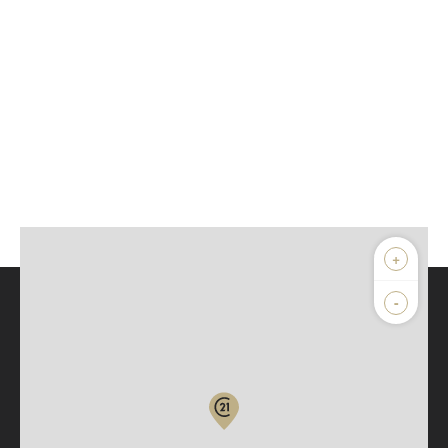
+
-
Parlons de vous, parlons biens
Votre compte :