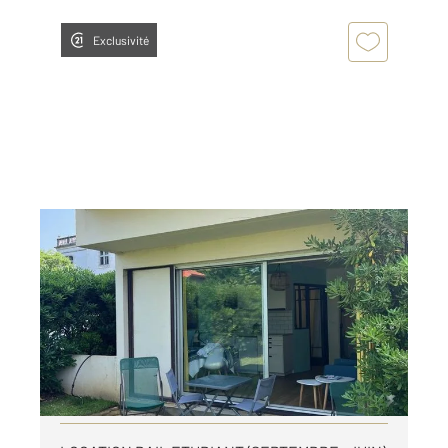
Exclusivité
BIARRITZ 64
2
27,39 m
, 1 pièce
Ref : 20151
Appartement Studio à louer
736,54 €
par mois charges comprises
Visiter le site dédié