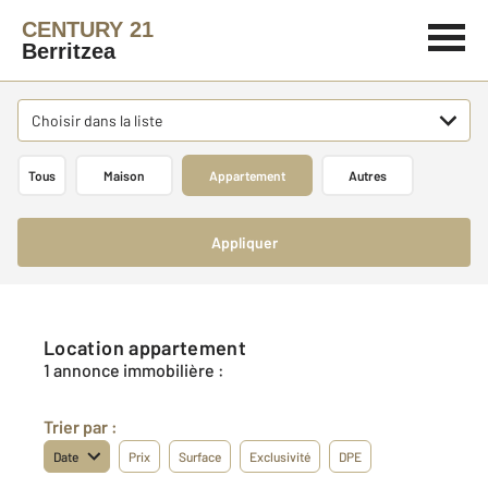
CENTURY 21
Berritzea
Choisir dans la liste
Tous
Maison
Appartement
Autres
Appliquer
Location appartement
1 annonce immobilière :
Trier par :
Date
Prix
Surface
Exclusivité
DPE