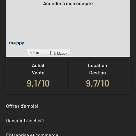
Accéder à mon compte
Votre agence est notée
500 m
©
Mappy
Achat
Location
Vente
Gestion
9,1
/
10
9,7/10
Offres d'emploi
Devenir franchisé
Entreprise et commerce