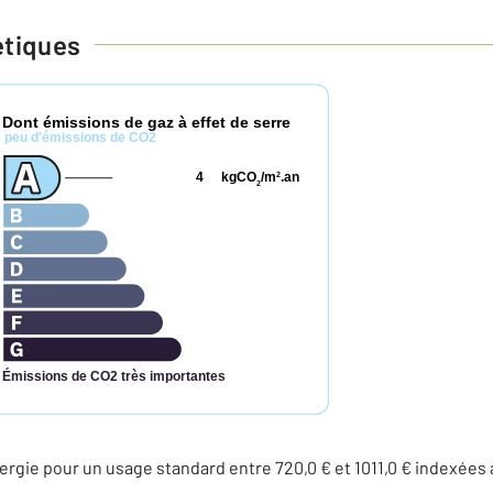
étiques
Dont émissions de gaz à effet de serre
*
peu d'émissions de CO2
4
kgCO
/m
.an
2
2
Émissions de CO2 très importantes
rgie pour un usage standard entre 720,0 € et 1011,0 € indexée