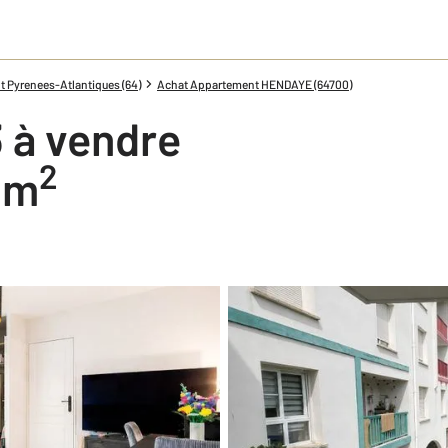
 Pyrenees-Atlantiques (64)
Achat Appartement HENDAYE (64700)
 à vendre
2
5 m