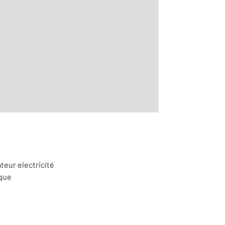
2
aditionnelle
teur electricité
ique