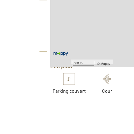
Vue globale
2
Surface totale : 56,5 m
Type d'appartement : F3
Nombre de pièces : 3
[Voir le détail]
Équipements
500 m
©
Mappy
Les plus
P
Parking couvert
Cour