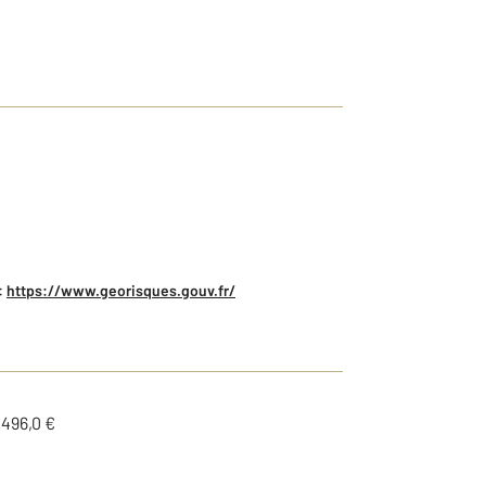
:
https://www.georisques.gouv.fr/
1496,0 €