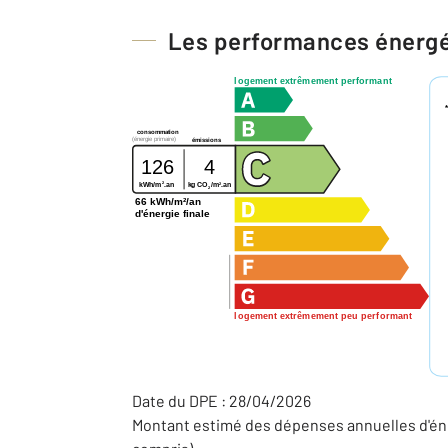
Les performances énerg
logement extrêmement performant
consommation
(énergie primaire)
émissions
126
4
2
2
kg CO
/m
.an
kWh/m
.an
2
66 kWh/m²/an
d'énergie finale
logement extrêmement peu performant
Date du DPE : 28/04/2026
Montant estimé des dépenses annuelles d'éne