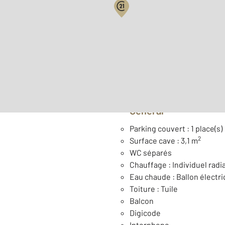
Surface habitable : 56,5 m
er
Étage : 1
Type de construction : Tr
Général
Parking couvert : 1 place(s)
2
Surface cave : 3,1 m
WC séparés
Chauffage : Individuel radia
Eau chaude : Ballon électr
Toiture : Tuile
Balcon
Digicode
Interphone