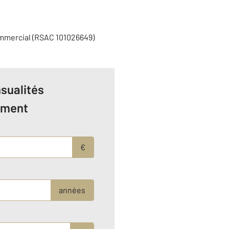
ommercial (RSAC 101026649)
sualités
ement
€
années