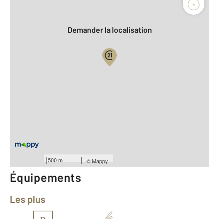
Agence
Biens vendus
-
Demander la localisation
Vue globale
2
Surface totale : 28,6 m
2
Surface habitable : 28,6 m
Type d'appartement : Studio
ème
Étage : 2
Nombre de pièces : 1
[Voir le détail]
Année construction : 2010
500 m
©
Mappy
Équipements
Les plus