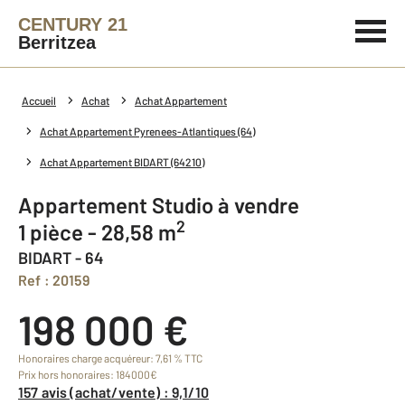
CENTURY 21
Berritzea
Accueil
Achat
Achat Appartement
Achat Appartement Pyrenees-Atlantiques (64)
Achat Appartement BIDART (64210)
Appartement Studio à vendre
2
1 pièce - 28,58 m
BIDART - 64
Ref : 20159
198 000 €
Honoraires charge acquéreur: 7,61 % TTC
Prix hors honoraires: 184000€
157 avis (achat/vente) : 9,1/10