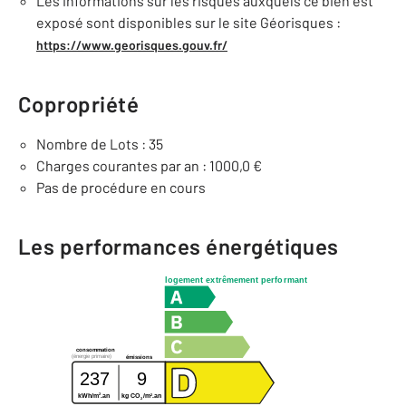
Les informations sur les risques auxquels ce bien est
exposé sont disponibles sur le site Géorisques :
https://www.georisques.gouv.fr/
Copropriété
Nombre de Lots : 35
Charges courantes par an : 1000,0 €
Pas de procédure en cours
Les performances énergétiques
logement extrêmement performant
consommation
(énergie primaire)
émissions
237
9
2
2
kWh/m
.an
kg CO
/m
.an
2